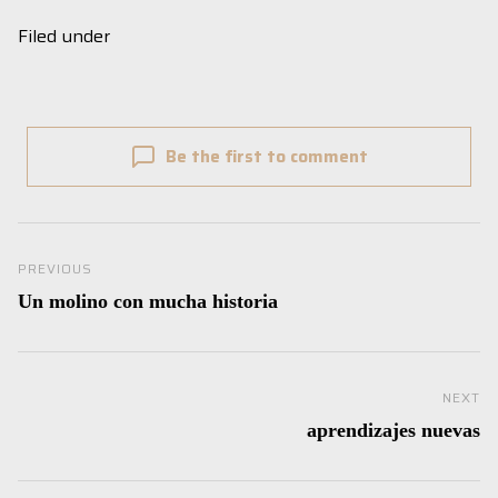
Filed under
Be the first to comment
Navegación de entradas
Previous Post
PREVIOUS
Un molino con mucha historia
Ne
NEXT
aprendizajes nuevas