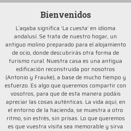
Bienvenidos
L´aqaba
significa ‘La cuesta’
en idioma
andalusí.
Se
trata
de
nuestro hogar, un
antiguo
molino
preparado
para el
alojamiento
de ocio, donde
descubrirás
otra
forma de
turismo rural.
Nuestra
casa es
una antigua
edificación
reconstruida por nosotros
(Antonio
y Frauke),
a base de
mucho tiempo
y
esfuerzo.
Es algo que
queremos compartir
con
vosotros, para que de
esta manera podáis
apreciar
las cosas
auténticas.
La vida
aquí, en
el entorno
de la
ha
cienda, se muestra a
otro
ritmo, sin estrés,
sin prisas.
Lo que
queremos
es que
vuestra
visita
sea memorable
y
sirva